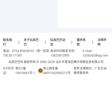
联系我
关于玩具巴
玩具巴巴动
服务条
法律声
|
|
|
|
们
巴
态
款
明
电话：0754-85638555（周一至周
其余时间联系手机：
E-mail：
六8:30-17:30）
13825872895
5256262@qq.com
玩具巴巴® 版权所有 © 2005-2029 汕头市澄海区腾升网络信息有限公司
ICP许可
粤ICP备
粤公网安备
常年法律顾问：广东正治
证：
14010661号-1
44051502000212号
律师事务所