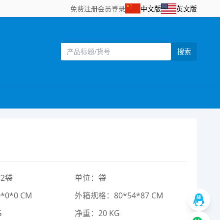
免费注册
会员登录
中文版
英文版
搜索
2袋
单位：袋
0*0 CM
外箱规格：80*54*87 CM
G
净重：20 KG