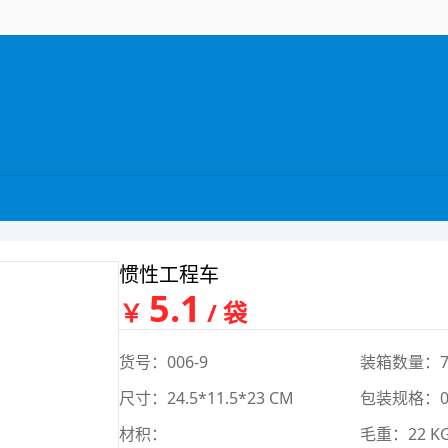
惯性工程车
5.1
￥
/ 袋
货号：006-9
装箱数量：7
尺寸：24.5*11.5*23 CM
包装规格：0*
材积：
毛重：22 K