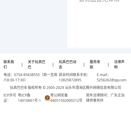
联系我
关于玩具巴
玩具巴巴动
服务条
法律声
|
|
|
|
们
巴
态
款
明
电话：0754-85638555（周一至周
其余时间联系手机：
E-mail：
六8:30-17:30）
13825872895
5256262@qq.com
玩具巴巴® 版权所有 © 2005-2029 汕头市澄海区腾升网络信息有限公司
ICP许可
粤ICP备
粤公网安备
常年法律顾问：广东正治
证：
14010661号-1
44051502000212号
律师事务所