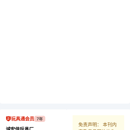
玩具通会员
7年
免责声明： 本刊内
诚宏佳玩具厂