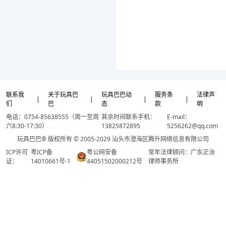
联系我
关于玩具巴
玩具巴巴动
服务条
法律声
|
|
|
|
们
巴
态
款
明
电话：0754-85638555（周一至周
其余时间联系手机：
E-mail：
六8:30-17:30）
13825872895
5256262@qq.com
玩具巴巴® 版权所有 © 2005-2029 汕头市澄海区腾升网络信息有限公司
ICP许可
粤ICP备
粤公网安备
常年法律顾问：广东正治
证：
14010661号-1
44051502000212号
律师事务所