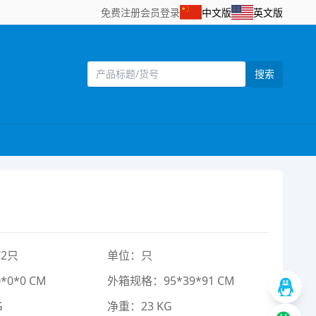
免费注册
会员登录
中文版
英文版
搜索
2只
单位：只
0*0 CM
外箱规格：95*39*91 CM
G
净重：23 KG