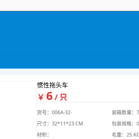
惯性拖头车
6
￥
/ 只
货号：006A-32-
装箱数量：7
尺寸：32*11*23 CM
包装规格：0*
材积：
毛重：25 K