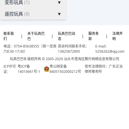
变形玩具
(1)
▼
遥控玩具
(8)
▼
联系我
关于玩具巴
玩具巴巴动
服务条
法律声
|
|
|
|
们
巴
态
款
明
电话：0754-85638555（周一至周
其余时间联系手机：
E-mail：
六8:30-17:30）
13825872895
5256262@qq.com
玩具巴巴® 版权所有 © 2005-2029 汕头市澄海区腾升网络信息有限公司
ICP许可
粤ICP备
粤公网安备
常年法律顾问：广东正治
证：
14010661号-1
44051502000212号
律师事务所