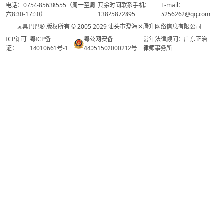
电话：0754-85638555（周一至周
其余时间联系手机：
E-mail：
六8:30-17:30）
13825872895
5256262@qq.com
玩具巴巴® 版权所有 © 2005-2029 汕头市澄海区腾升网络信息有限公司
ICP许可
粤ICP备
粤公网安备
常年法律顾问：广东正治
证：
14010661号-1
44051502000212号
律师事务所