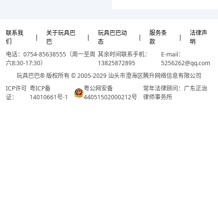
联系我
关于玩具巴
玩具巴巴动
服务条
法律声
|
|
|
|
们
巴
态
款
明
电话：0754-85638555（周一至周
其余时间联系手机：
E-mail：
六8:30-17:30）
13825872895
5256262@qq.com
玩具巴巴® 版权所有 © 2005-2029 汕头市澄海区腾升网络信息有限公司
ICP许可
粤ICP备
粤公网安备
常年法律顾问：广东正治
证：
14010661号-1
44051502000212号
律师事务所