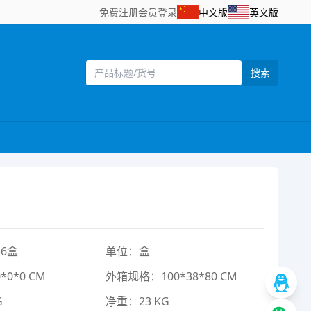
免费注册
会员登录
中文版
英文版
搜索
6盒
单位：盒
0*0 CM
外箱规格：100*38*80 CM
G
净重：23 KG