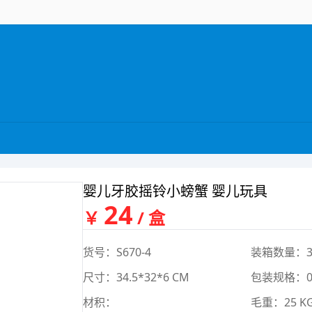
婴儿牙胶摇铃小螃蟹 婴儿玩具
24
￥
/ 盒
货号：S670-4
装箱数量：3
尺寸：34.5*32*6 CM
包装规格：0*
材积：
毛重：25 K