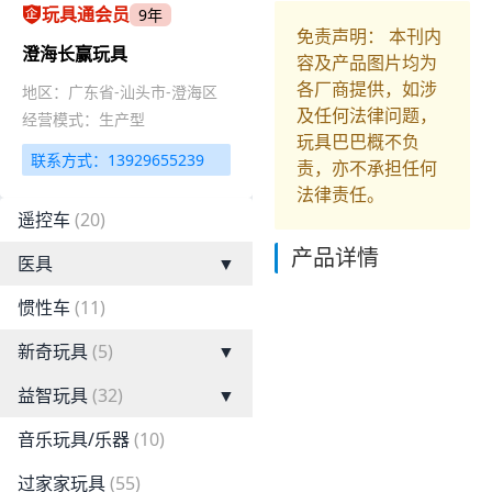
玩具通会员
9年
免责声明： 本刊内
澄海长赢玩具
容及产品图片均为
各厂商提供，如涉
地区：广东省-汕头市-澄海区
及任何法律问题，
经营模式：生产型
玩具巴巴概不负
联系方式：13929655239
责，亦不承担任何
法律责任。
遥控车
(20)
产品详情
医具
▼
惯性车
(11)
新奇玩具
(5)
▼
益智玩具
(32)
▼
音乐玩具/乐器
(10)
过家家玩具
(55)