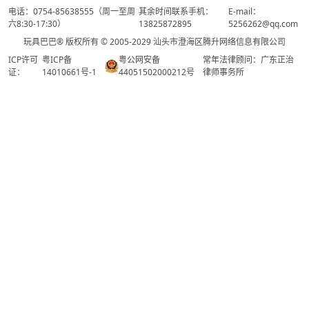
电话：0754-85638555（周一至周
其余时间联系手机：
E-mail：
六8:30-17:30）
13825872895
5256262@qq.com
玩具巴巴® 版权所有 © 2005-2029 汕头市澄海区腾升网络信息有限公司
ICP许可
粤ICP备
粤公网安备
常年法律顾问：广东正治
证：
14010661号-1
44051502000212号
律师事务所