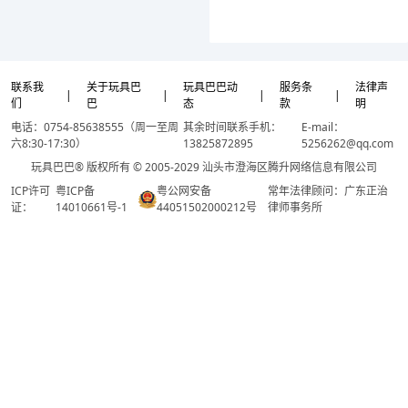
联系我
关于玩具巴
玩具巴巴动
服务条
法律声
|
|
|
|
们
巴
态
款
明
电话：0754-85638555（周一至周
其余时间联系手机：
E-mail：
六8:30-17:30）
13825872895
5256262@qq.com
玩具巴巴® 版权所有 © 2005-2029 汕头市澄海区腾升网络信息有限公司
ICP许可
粤ICP备
粤公网安备
常年法律顾问：广东正治
证：
14010661号-1
44051502000212号
律师事务所