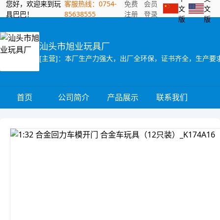
您好，欢迎来到玩
客服热线：0754-
免费
会员
文
文
具巴巴！
85638555
注册
登录
版
版
汕头市旭业玩具厂
[主营]：本厂生产力强大，出厂全环保，证书齐全，生产要
首页
公司简介
产品展示
联系我们