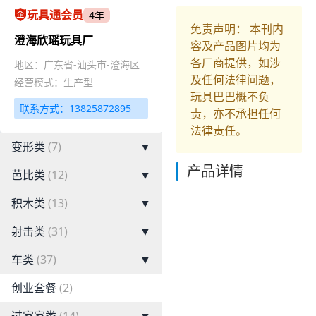
玩具通会员
4年
免责声明： 本刊内
澄海欣瑶玩具厂
容及产品图片均为
各厂商提供，如涉
地区：广东省-汕头市-澄海区
及任何法律问题，
经营模式：生产型
玩具巴巴概不负
联系方式：13825872895
责，亦不承担任何
法律责任。
变形类
(7)
▼
产品详情
芭比类
(12)
▼
积木类
(13)
▼
射击类
(31)
▼
车类
(37)
▼
创业套餐
(2)