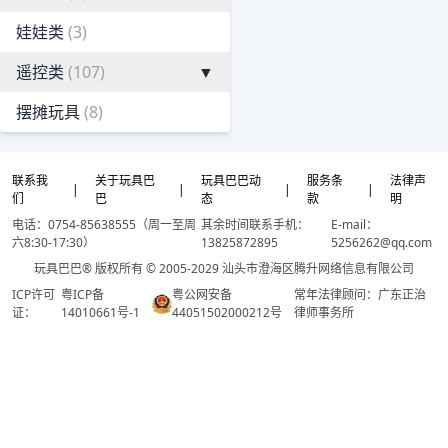
娃娃类
(3)
遥控类
(107)
▼
摆摊玩具
(8)
联系我
关于玩具巴
玩具巴巴动
服务条
法律声
|
|
|
|
们
巴
态
款
明
电话：0754-85638555（周一至周
其余时间联系手机：
E-mail：
六8:30-17:30）
13825872895
5256262@qq.com
玩具巴巴® 版权所有 © 2005-2029 汕头市澄海区腾升网络信息有限公司
ICP许可
粤ICP备
粤公网安备
常年法律顾问：广东正治
证：
14010661号-1
44051502000212号
律师事务所