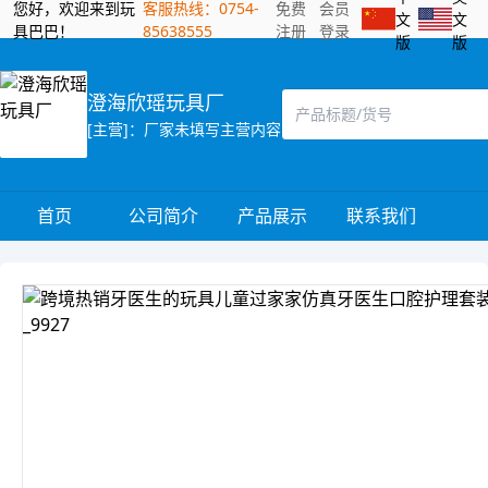
您好，欢迎来到玩
客服热线：0754-
免费
会员
文
文
具巴巴！
85638555
注册
登录
版
版
澄海欣瑶玩具厂
[主营]：厂家未填写主营内容
首页
公司简介
产品展示
联系我们