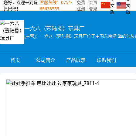
您好，欢迎来到玩
客服热线：0754-
免费
会员
文
文
具巴巴！
85638555
注册
登录
版
版
一六八（壹陆捌）玩具厂
首页
公司简介
产品展示
联系我们