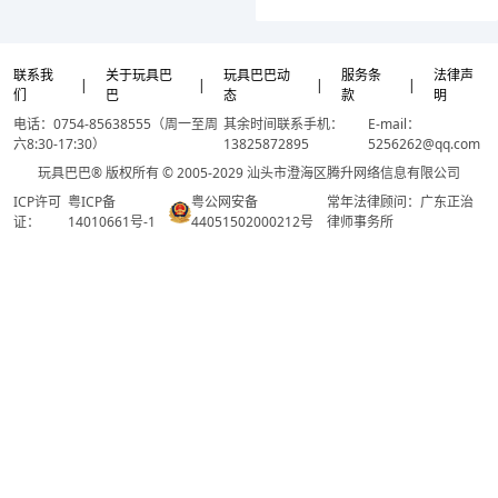
联系我
关于玩具巴
玩具巴巴动
服务条
法律声
|
|
|
|
们
巴
态
款
明
电话：0754-85638555（周一至周
其余时间联系手机：
E-mail：
六8:30-17:30）
13825872895
5256262@qq.com
玩具巴巴® 版权所有 © 2005-2029 汕头市澄海区腾升网络信息有限公司
ICP许可
粤ICP备
粤公网安备
常年法律顾问：广东正治
证：
14010661号-1
44051502000212号
律师事务所