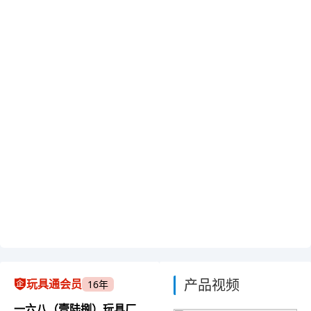
产品视频
玩具通会员
16年
一六八（壹陆捌）玩具厂