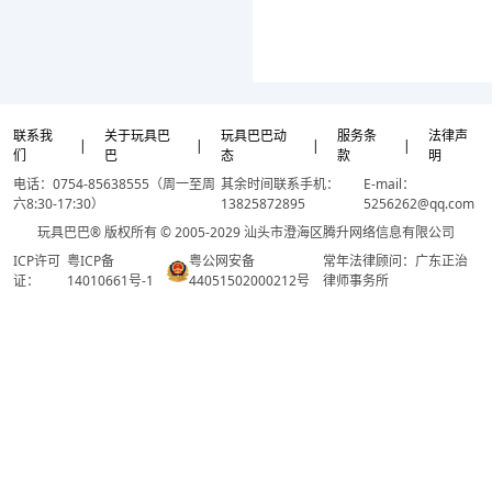
联系我
关于玩具巴
玩具巴巴动
服务条
法律声
|
|
|
|
们
巴
态
款
明
电话：0754-85638555（周一至周
其余时间联系手机：
E-mail：
六8:30-17:30）
13825872895
5256262@qq.com
玩具巴巴® 版权所有 © 2005-2029 汕头市澄海区腾升网络信息有限公司
ICP许可
粤ICP备
粤公网安备
常年法律顾问：广东正治
证：
14010661号-1
44051502000212号
律师事务所