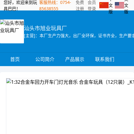
您好，欢迎来到玩
客服热线：0754-
免费
会员
文
文
具巴巴！
85638555
注册
登录
版
版
汕头市旭业玩具厂
[主营]：本厂生产力强大，出厂全环保，证书齐全，生产要
首页
公司简介
产品展示
联系我们