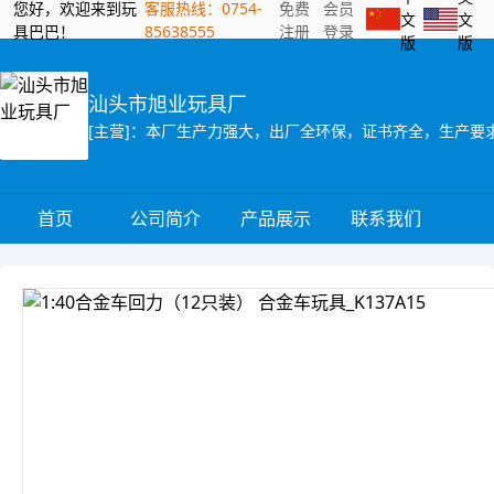
您好，欢迎来到玩
客服热线：0754-
免费
会员
文
文
具巴巴！
85638555
注册
登录
版
版
汕头市旭业玩具厂
[主营]：本厂生产力强大，出厂全环保，证书齐全，生产要
首页
公司简介
产品展示
联系我们