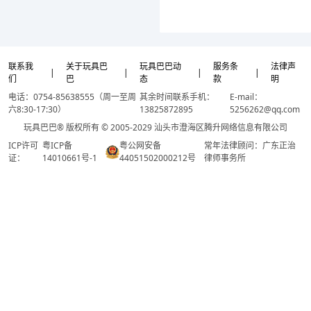
联系我
关于玩具巴
玩具巴巴动
服务条
法律声
|
|
|
|
们
巴
态
款
明
电话：0754-85638555（周一至周
其余时间联系手机：
E-mail：
六8:30-17:30）
13825872895
5256262@qq.com
玩具巴巴® 版权所有 © 2005-2029 汕头市澄海区腾升网络信息有限公司
ICP许可
粤ICP备
粤公网安备
常年法律顾问：广东正治
证：
14010661号-1
44051502000212号
律师事务所