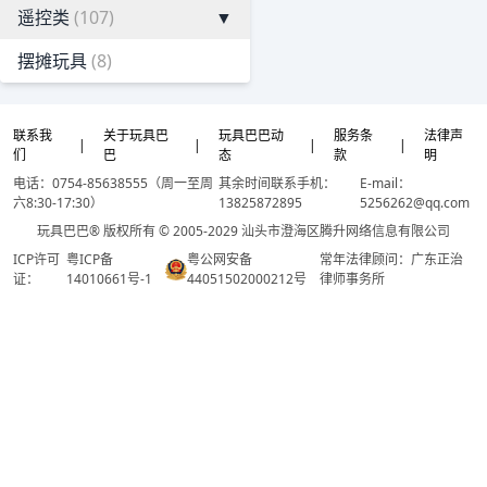
遥控类
(107)
▼
摆摊玩具
(8)
联系我
关于玩具巴
玩具巴巴动
服务条
法律声
|
|
|
|
们
巴
态
款
明
电话：0754-85638555（周一至周
其余时间联系手机：
E-mail：
六8:30-17:30）
13825872895
5256262@qq.com
玩具巴巴® 版权所有 © 2005-2029 汕头市澄海区腾升网络信息有限公司
ICP许可
粤ICP备
粤公网安备
常年法律顾问：广东正治
证：
14010661号-1
44051502000212号
律师事务所