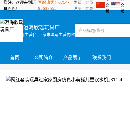
您好，欢迎来到玩
客服热线：0754-
免费
会员
文
文
具巴巴！
85638555
注册
登录
版
版
澄海欣瑶玩具厂
[主营]：厂家未填写主营内容
首页
公司简介
产品展示
联系我们