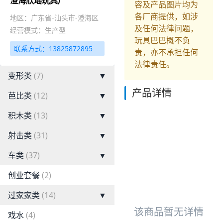
澄海欣瑶玩具厂
容及产品图片均为
各厂商提供，如涉
地区：广东省-汕头市-澄海区
及任何法律问题，
经营模式：生产型
玩具巴巴概不负
联系方式：13825872895
责，亦不承担任何
法律责任。
变形类
(7)
▼
产品详情
芭比类
(12)
▼
积木类
(13)
▼
射击类
(31)
▼
车类
(37)
▼
创业套餐
(2)
过家家类
(14)
▼
该商品暂无详情
戏水
(4)