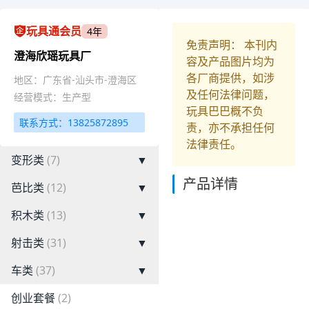
玩具通会员
4年
免责声明： 本刊内
澄海欣瑶玩具厂
容及产品图片均为
各厂商提供，如涉
地区：广东省-汕头市-澄海区
及任何法律问题，
经营模式：生产型
玩具巴巴概不负
联系方式：13825872895
责，亦不承担任何
法律责任。
变形类
(7)
▼
产品详情
芭比类
(12)
▼
积木类
(13)
▼
射击类
(31)
▼
车类
(37)
▼
创业套餐
(2)