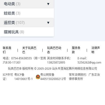
电动类
(3)
▼
娃娃类
(3)
遥控类
(107)
▼
摆摊玩具
(8)
联系我
关于玩具巴
玩具巴巴动
服务条
法律声
|
|
|
|
们
巴
态
款
明
电话：0754-85638555（周一至周
其余时间联系手机：
E-mail：
六8:30-17:30）
13825872895
5256262@qq.com
玩具巴巴® 版权所有 © 2005-2029 汕头市澄海区腾升网络信息有限公司
ICP许可
粤ICP备
粤公网安备
常年法律顾问：广东正治
证：
14010661号-1
44051502000212号
律师事务所