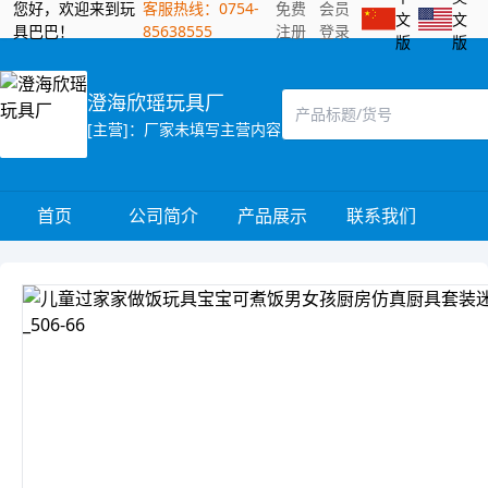
您好，欢迎来到玩
客服热线：0754-
免费
会员
文
文
具巴巴！
85638555
注册
登录
版
版
澄海欣瑶玩具厂
[主营]：厂家未填写主营内容
首页
公司简介
产品展示
联系我们