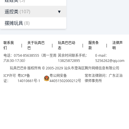
娃娃类
(3)
遥控类
(107)
▼
摆摊玩具
(8)
联系我
关于玩具巴
玩具巴巴动
服务条
法律声
|
|
|
|
们
巴
态
款
明
电话：0754-85638555（周一至周
其余时间联系手机：
E-mail：
六8:30-17:30）
13825872895
5256262@qq.com
玩具巴巴® 版权所有 © 2005-2029 汕头市澄海区腾升网络信息有限公司
ICP许可
粤ICP备
粤公网安备
常年法律顾问：广东正治
证：
14010661号-1
44051502000212号
律师事务所