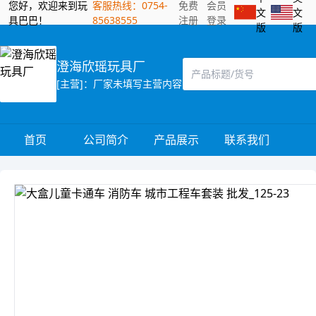
您好，欢迎来到玩
客服热线：0754-
免费
会员
文
文
具巴巴！
85638555
注册
登录
版
版
澄海欣瑶玩具厂
[主营]：厂家未填写主营内容
首页
公司简介
产品展示
联系我们