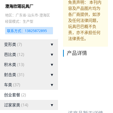
免责声明： 本刊内
澄海欣瑶玩具厂
容及产品图片均为
各厂商提供，如涉
地区：广东省-汕头市-澄海区
及任何法律问题，
经营模式：生产型
玩具巴巴概不负
联系方式：13825872895
责，亦不承担任何
法律责任。
变形类
(7)
▼
产品详情
芭比类
(12)
▼
积木类
(13)
▼
射击类
(31)
▼
车类
(37)
▼
创业套餐
(2)
过家家类
(14)
▼