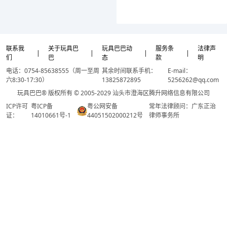
联系我
关于玩具巴
玩具巴巴动
服务条
法律声
|
|
|
|
们
巴
态
款
明
电话：0754-85638555（周一至周
其余时间联系手机：
E-mail：
六8:30-17:30）
13825872895
5256262@qq.com
玩具巴巴® 版权所有 © 2005-2029 汕头市澄海区腾升网络信息有限公司
ICP许可
粤ICP备
粤公网安备
常年法律顾问：广东正治
证：
14010661号-1
44051502000212号
律师事务所