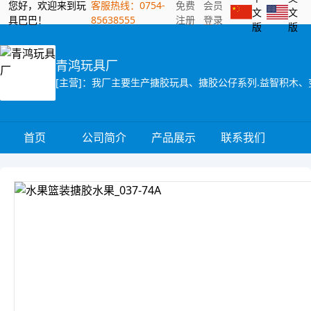
您好，欢迎来到玩
客服热线：0754-
免费
会员
文
文
具巴巴！
85638555
注册
登录
版
版
青鸿玩具厂
[主营]：我厂主要生产搪胶玩具、搪胶公仔系列.益智积木、
首页
公司简介
产品展示
联系我们