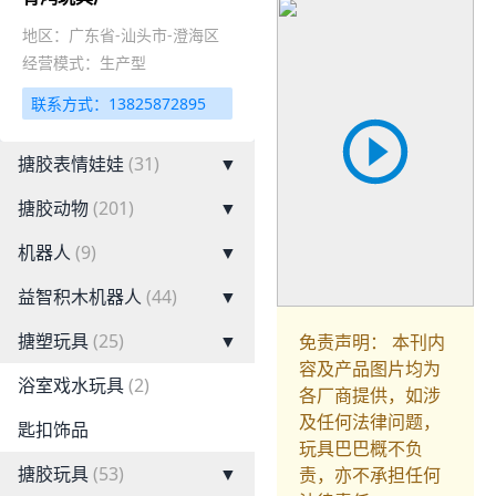
地区：广东省-汕头市-澄海区
经营模式：生产型
联系方式：13825872895
搪胶表情娃娃
(31)
▼
搪胶动物
(201)
▼
机器人
(9)
▼
益智积木机器人
(44)
▼
搪塑玩具
(25)
▼
免责声明： 本刊内
容及产品图片均为
浴室戏水玩具
(2)
各厂商提供，如涉
及任何法律问题，
匙扣饰品
玩具巴巴概不负
搪胶玩具
(53)
▼
责，亦不承担任何