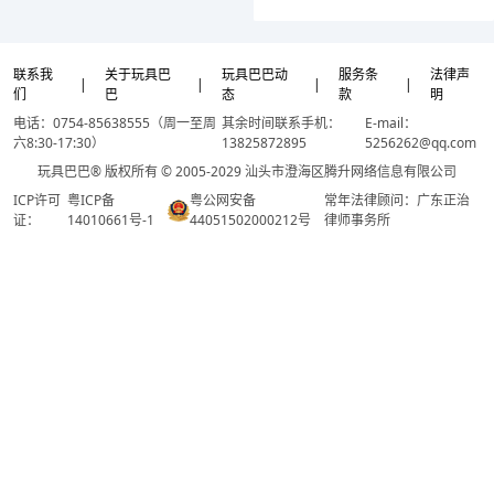
联系我
关于玩具巴
玩具巴巴动
服务条
法律声
|
|
|
|
们
巴
态
款
明
电话：0754-85638555（周一至周
其余时间联系手机：
E-mail：
六8:30-17:30）
13825872895
5256262@qq.com
玩具巴巴® 版权所有 © 2005-2029 汕头市澄海区腾升网络信息有限公司
ICP许可
粤ICP备
粤公网安备
常年法律顾问：广东正治
证：
14010661号-1
44051502000212号
律师事务所