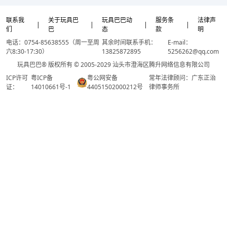
联系我
关于玩具巴
玩具巴巴动
服务条
法律声
|
|
|
|
们
巴
态
款
明
电话：0754-85638555（周一至周
其余时间联系手机：
E-mail：
六8:30-17:30）
13825872895
5256262@qq.com
玩具巴巴® 版权所有 © 2005-2029 汕头市澄海区腾升网络信息有限公司
ICP许可
粤ICP备
粤公网安备
常年法律顾问：广东正治
证：
14010661号-1
44051502000212号
律师事务所