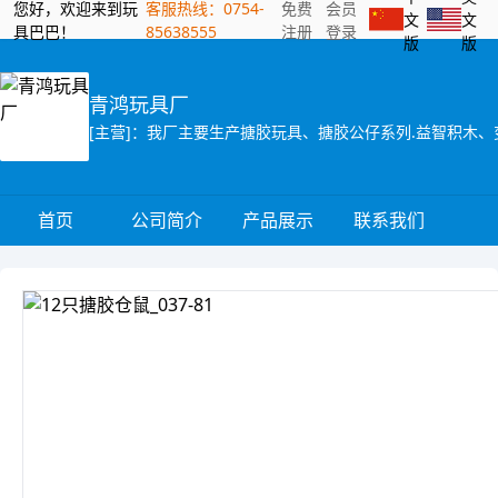
您好，欢迎来到玩
客服热线：0754-
免费
会员
文
文
具巴巴！
85638555
注册
登录
版
版
青鸿玩具厂
[主营]：我厂主要生产搪胶玩具、搪胶公仔系列.益智积木、
首页
公司简介
产品展示
联系我们