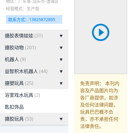
地区：广东省-汕头市-澄海区
经营模式：生产型
联系方式：13825872895
搪胶表情娃娃
(31)
▼
搪胶动物
(201)
▼
机器人
(9)
▼
益智积木机器人
(44)
▼
搪塑玩具
(25)
▼
免责声明： 本刊内
容及产品图片均为
浴室戏水玩具
(2)
各厂商提供，如涉
及任何法律问题，
匙扣饰品
玩具巴巴概不负
搪胶玩具
(53)
▼
责，亦不承担任何
法律责任。