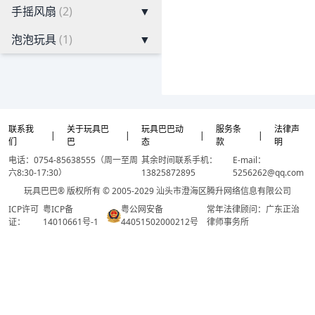
手摇风扇
(2)
▼
泡泡玩具
(1)
▼
联系我
关于玩具巴
玩具巴巴动
服务条
法律声
|
|
|
|
们
巴
态
款
明
电话：0754-85638555（周一至周
其余时间联系手机：
E-mail：
六8:30-17:30）
13825872895
5256262@qq.com
玩具巴巴® 版权所有 © 2005-2029 汕头市澄海区腾升网络信息有限公司
ICP许可
粤ICP备
粤公网安备
常年法律顾问：广东正治
证：
14010661号-1
44051502000212号
律师事务所