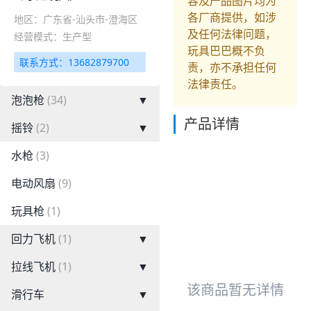
容及产品图片均为
各厂商提供，如涉
地区：广东省-汕头市-澄海区
及任何法律问题，
经营模式：生产型
玩具巴巴概不负
联系方式：13682879700
责，亦不承担任何
法律责任。
泡泡枪
(34)
▼
产品详情
摇铃
(2)
▼
水枪
(3)
电动风扇
(9)
玩具枪
(1)
回力飞机
(1)
▼
拉线飞机
(1)
▼
该商品暂无详情
滑行车
▼