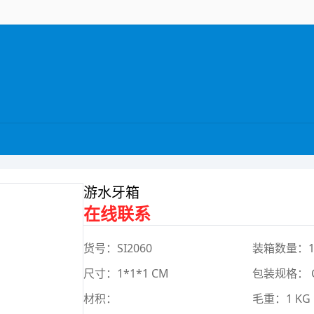
游水牙箱
在线联系
货号：SI2060
装箱数量：
尺寸：1*1*1 CM
包装规格： 
材积：
毛重：1 KG