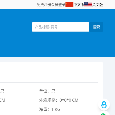
免费注册
会员登录
中文版
英文版
搜索
1只
单位：只
CM
外箱规格：0*0*0 CM
净重：1 KG