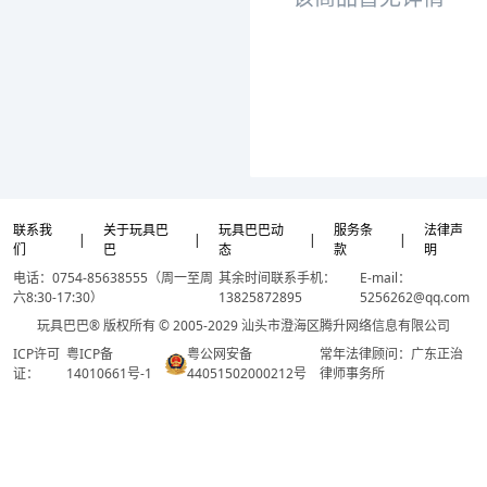
联系我
关于玩具巴
玩具巴巴动
服务条
法律声
|
|
|
|
们
巴
态
款
明
电话：0754-85638555（周一至周
其余时间联系手机：
E-mail：
六8:30-17:30）
13825872895
5256262@qq.com
玩具巴巴® 版权所有 © 2005-2029 汕头市澄海区腾升网络信息有限公司
ICP许可
粤ICP备
粤公网安备
常年法律顾问：广东正治
证：
14010661号-1
44051502000212号
律师事务所