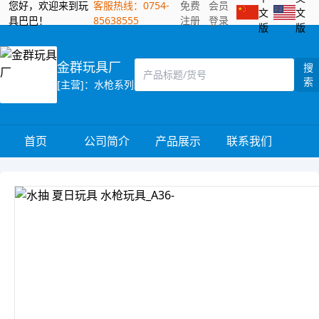
您好，欢迎来到玩
客服热线：0754-
免费
会员
文
文
具巴巴！
85638555
注册
登录
版
版
金群玩具厂
搜
索
[主营]：水枪系列
首页
公司简介
产品展示
联系我们