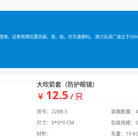
大吹箭套（防护眼镜）
12.5
￥
/ 只
货号：228B-3
装箱数量：4
尺寸：0*0*0 CM
包装规格：0*
材积：
毛重：19 K