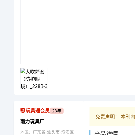
玩具通会员
23年
免责声明： 本刊
南力玩具厂
地区：广东省-汕头市-澄海区
产品详情