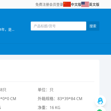
免费注册
会员登录
中文版
英文版
搜索
[主营]：南力玩具厂，位于全球玩具生产基地之一的澄海，这里地理位置优越，海，陆，空交通便利。 南力玩具厂成立于2004年，是工，贸一体的生产厂家，产品远销欧美、中东地区、并在国内占有一定的市场。 本厂自创办以来便注重管理；注重产品质量；注重产品风格；注重满足用户需求。本厂以开发设计新产品为主，其产品造型独特、新颖、逼真。工厂一直以精美设计、高品质产品为宗旨，重合同、守信用，热忱欢迎海内外广大客户前来洽谈，我们可以根据客户需求定做产品，为客户设符合市场的产品，来样定做等，无论定单大小，我们将以我们优质的服务，优惠的价格，短的时间为您服务。 欢迎海内外客商到我网站浏览、查询、订购；也欢迎到我的样品房直接选购！我们将以好的服务，优的质量，实的价格与你真诚合作
8只
单位：只
0*0 CM
外箱规格：83*39*84 CM
G
净重：16 KG