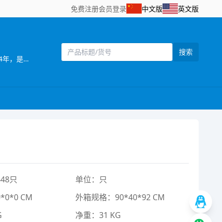
免费注册
会员登录
中文版
英文版
搜索
[主营]：南力玩具厂，位于全球玩具生产基地之一的澄海，这里地理位置优越，海，陆，空交通便利。 南力玩具厂成立于2004年，是工，贸一体的生产厂家，产品远销欧美、中东地区、并在国内占有一定的市场。 本厂自创办以来便注重管理；注重产品质量；注重产品风格；注重满足用户需求。本厂以开发设计新产品为主，其产品造型独特、新颖、逼真。工厂一直以精美设计、高品质产品为宗旨，重合同、守信用，热忱欢迎海内外广大客户前来洽谈，我们可以根据客户需求定做产品，为客户设符合市场的产品，来样定做等，无论定单大小，我们将以我们优质的服务，优惠的价格，短的时间为您服务。 欢迎海内外客商到我网站浏览、查询、订购；也欢迎到我的样品房直接选购！我们将以好的服务，优的质量，实的价格与你真诚合作
48只
单位：只
0*0 CM
外箱规格：90*40*92 CM
G
净重：31 KG