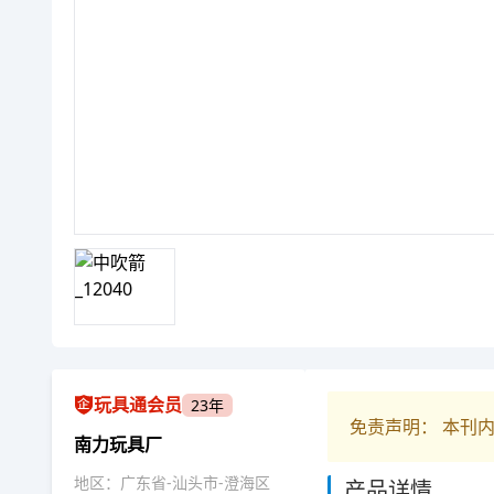
玩具通会员
23年
免责声明： 本刊
南力玩具厂
地区：广东省-汕头市-澄海区
产品详情