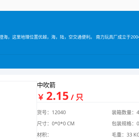
中吹箭
2.15
￥
/ 只
货号：12040
装箱数量：4
尺寸：0*0*0 CM
包装规格：0*
材积：
毛重：33 K