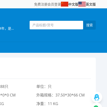
免费注册
会员登录
中文版
英文版
搜索
[主营]：南力玩具厂，位于全球玩具生产基地之一的澄海，这里地理位置优越，海，陆，空交通便利。 南力玩具厂成立于2004年，是工，贸一体的生产厂家，产品远销欧美、中东地区、并在国内占有一定的市场。 本厂自创办以来便注重管理；注重产品质量；注重产品风格；注重满足用户需求。本厂以开发设计新产品为主，其产品造型独特、新颖、逼真。工厂一直以精美设计、高品质产品为宗旨，重合同、守信用，热忱欢迎海内外广大客户前来洽谈，我们可以根据客户需求定做产品，为客户设符合市场的产品，来样定做等，无论定单大小，我们将以我们优质的服务，优惠的价格，短的时间为您服务。 欢迎海内外客商到我网站浏览、查询、订购；也欢迎到我的样品房直接选购！我们将以好的服务，优的质量，实的价格与你真诚合作
88只
单位：只
0*0 CM
外箱规格：37.50*30*66 CM
KG
净重：11 KG