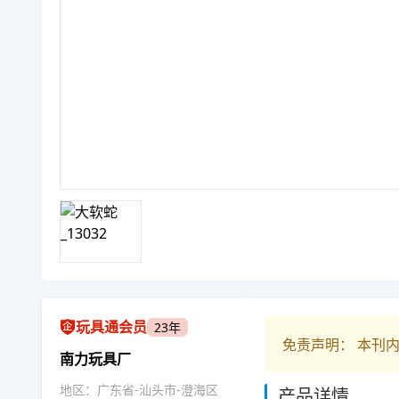
玩具通会员
23年
免责声明： 本刊
南力玩具厂
地区：广东省-汕头市-澄海区
产品详情