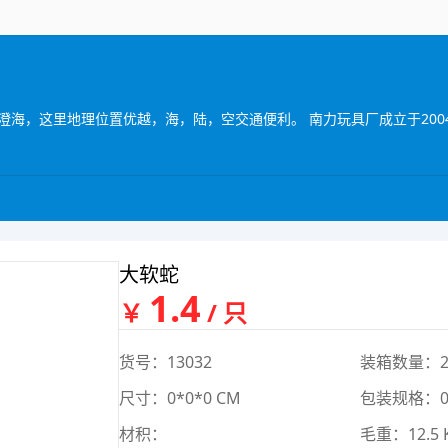
大软蛇
1.4
￥
/ 只
货号：13032
装箱数量：2
尺寸：0*0*0 CM
包装规格：0*
材积：
毛重：12.5 