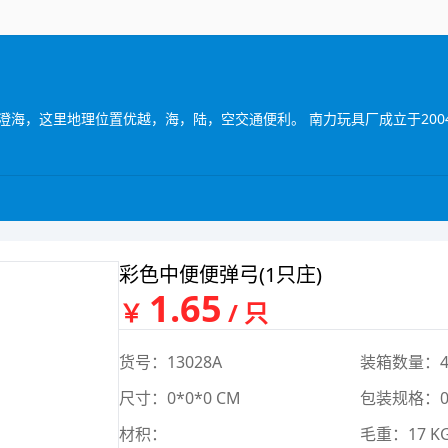
彩色中便便弹弓(1只庄)
1.65
￥
/ 只
货号：13028A
装箱数量：4
尺寸：0*0*0 CM
包装规格：0*
材积：
毛重：17 K