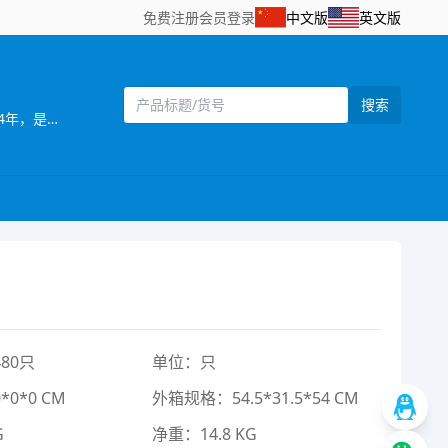
免费注册
会员登录
中文版
英文版
搜索
[主营]：南力玩具厂，位于全球玩具生产基地之一的澄海，这里地理位置优越，海，陆，空交通便利。 南力玩具厂成立于2004年，是工，贸一体的生产厂家，产品远销欧美、中东地区、并在国内占有一定的市场。 本厂自创办以来便注重管理；注重产品质量；注重产品风格；注重满足用户需求。本厂以开发设计新产品为主，其产品造型独特、新颖、逼真。工厂一直以精美设计、高品质产品为宗旨，重合同、守信用，热忱欢迎海内外广大客户前来洽谈，我们可以根据客户需求定做产品，为客户设符合市场的产品，来样定做等，无论定单大小，我们将以我们优质的服务，优惠的价格，短的时间为您服务。 欢迎海内外客商到我网站浏览、查询、订购；也欢迎到我的样品房直接选购！我们将以好的服务，优的质量，实的价格与你真诚合作
80只
单位：只
0*0 CM
外箱规格：54.5*31.5*54 CM
G
净重：14.8 KG