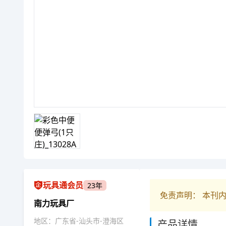
玩具通会员
23年
免责声明： 本刊
南力玩具厂
地区：广东省-汕头市-澄海区
产品详情