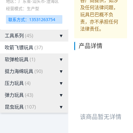
各厂商提供，如涉
地区：广东省-汕头市-澄海区
及任何法律问题，
经营模式：生产型
玩具巴巴概不负
联系方式：13531263754
责，亦不承担任何
法律责任。
工具系列
(45)
▼
产品详情
吹箭飞镖玩具
(37)
软弹枪玩具
(1)
▼
挺力海绵玩具
(90)
▼
压力玩具
(4)
▼
弹力玩具
(43)
▼
昆虫玩具
(107)
▼
该商品暂无详情