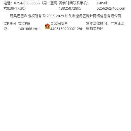
电话：0754-85638555（周一至周
其余时间联系手机：
E-mail：
六8:30-17:30）
13825872895
5256262@qq.com
玩具巴巴® 版权所有 © 2005-2029 汕头市澄海区腾升网络信息有限公司
ICP许可
粤ICP备
粤公网安备
常年法律顾问：广东正治
证：
14010661号-1
44051502000212号
律师事务所