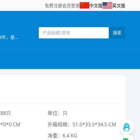
免费注册
会员登录
中文版
英文版
搜索
[主营]：南力玩具厂，位于全球玩具生产基地之一的澄海，这里地理位置优越，海，陆，空交通便利。 南力玩具厂成立于2004年，是工，贸一体的生产厂家，产品远销欧美、中东地区、并在国内占有一定的市场。 本厂自创办以来便注重管理；注重产品质量；注重产品风格；注重满足用户需求。本厂以开发设计新产品为主，其产品造型独特、新颖、逼真。工厂一直以精美设计、高品质产品为宗旨，重合同、守信用，热忱欢迎海内外广大客户前来洽谈，我们可以根据客户需求定做产品，为客户设符合市场的产品，来样定做等，无论定单大小，我们将以我们优质的服务，优惠的价格，短的时间为您服务。 欢迎海内外客商到我网站浏览、查询、订购；也欢迎到我的样品房直接选购！我们将以好的服务，优的质量，实的价格与你真诚合作
88只
单位：只
0*0 CM
外箱规格：51.5*33.5*34.5 CM
净重：6.4 KG