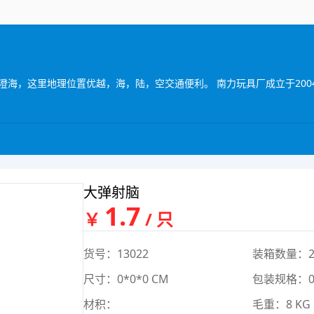
大弹射脑
1.7
￥
/ 只
货号：13022
装箱数量：2
尺寸：0*0*0 CM
包装规格：0*
材积：
毛重：8 KG