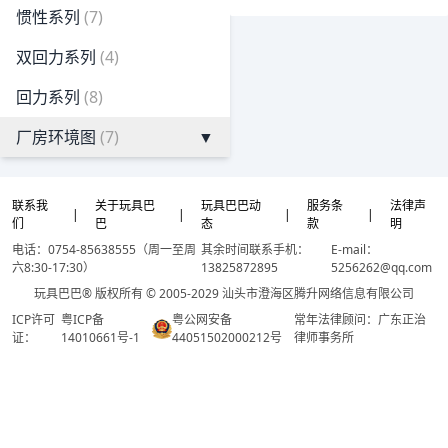
惯性系列
(7)
双回力系列
(4)
回力系列
(8)
厂房环境图
(7)
▼
联系我
关于玩具巴
玩具巴巴动
服务条
法律声
|
|
|
|
们
巴
态
款
明
电话：0754-85638555（周一至周
其余时间联系手机：
E-mail：
六8:30-17:30）
13825872895
5256262@qq.com
玩具巴巴® 版权所有 © 2005-2029 汕头市澄海区腾升网络信息有限公司
ICP许可
粤ICP备
粤公网安备
常年法律顾问：广东正治
证：
14010661号-1
44051502000212号
律师事务所