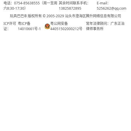
电话：0754-85638555（周一至周
其余时间联系手机：
E-mail：
六8:30-17:30）
13825872895
5256262@qq.com
玩具巴巴® 版权所有 © 2005-2029 汕头市澄海区腾升网络信息有限公司
ICP许可
粤ICP备
粤公网安备
常年法律顾问：广东正治
证：
14010661号-1
44051502000212号
律师事务所