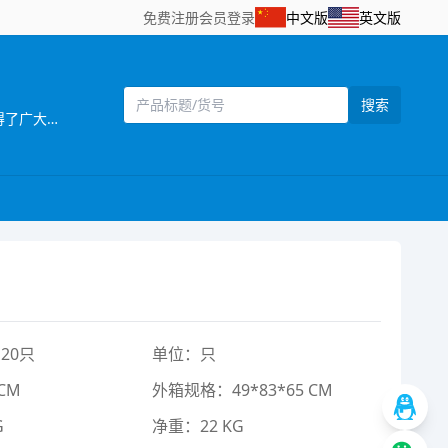
免费注册
会员登录
中文版
英文版
搜索
[主营]：紫东工艺玩具厂成立于1998年，位于广东省汕头市澄海区。是一家工艺玩具生产厂家。 本厂以薄利多销的原则，赢得了广大客户的信任，工厂始终奉行“诚信求实、致力服务、唯求满意”的企业宗旨，全力跟随客户需求，不断进行产品创新和服务改进。工厂联系电话0754-85816968，期待您的来电咨询。
20只
单位：只
CM
外箱规格：49*83*65 CM
G
净重：22 KG