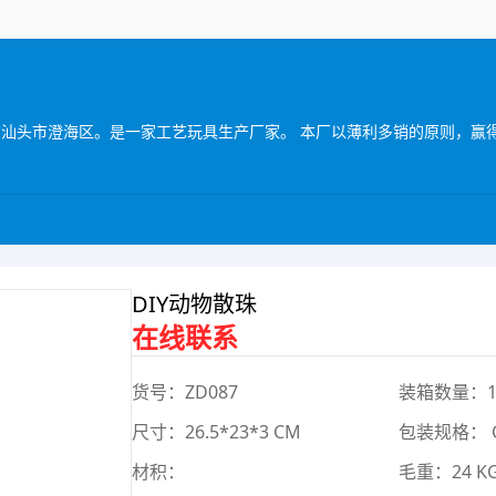
DIY动物散珠
在线联系
货号：ZD087
装箱数量：1
尺寸：26.5*23*3 CM
包装规格： 
材积：
毛重：24 K