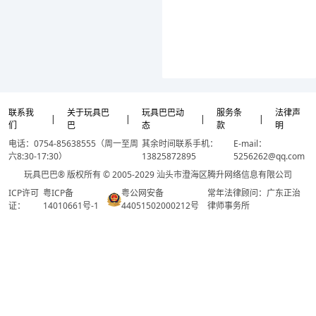
联系我
关于玩具巴
玩具巴巴动
服务条
法律声
|
|
|
|
们
巴
态
款
明
电话：0754-85638555（周一至周
其余时间联系手机：
E-mail：
六8:30-17:30）
13825872895
5256262@qq.com
玩具巴巴® 版权所有 © 2005-2029 汕头市澄海区腾升网络信息有限公司
ICP许可
粤ICP备
粤公网安备
常年法律顾问：广东正治
证：
14010661号-1
44051502000212号
律师事务所