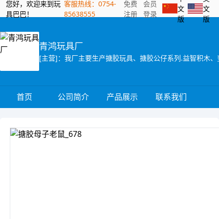
您好，欢迎来到玩
客服热线：0754-
免费
会员
文
文
具巴巴！
85638555
注册
登录
版
版
青鸿玩具厂
[主营]：我厂主要生产搪胶玩具、搪胶公仔系列.益智积木、
首页
公司简介
产品展示
联系我们