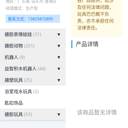
各厂商提供，如涉
地区：广东省-汕头市-澄海区
及任何法律问题，
经营模式：生产型
玩具巴巴概不负
联系方式：13825872895
责，亦不承担任何
法律责任。
搪胶表情娃娃
(31)
▼
产品详情
搪胶动物
(201)
▼
机器人
(9)
▼
益智积木机器人
(44)
▼
搪塑玩具
(25)
▼
浴室戏水玩具
(2)
匙扣饰品
该商品暂无详情
搪胶玩具
(53)
▼