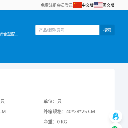
免费注册
会员登录
中文版
英文版
搜索
[主营]：广东省汕头市澄海区莲下鸿盛五金塑料配件厂是一家集塑料制品、五金制品、塑胶牙箱及电动遥控玩具牙箱于一体的综合型配件生产厂家，拥有先进的生产设备和多年丰富的生产经验。鸿盛厂部自1992年创办至今，本着“诚信务实，开拓创新，提升品质，客户至上”的经营宗旨，凭着创新的设计思路、独特的经营理念和规范的质量管理体系，成功塑造了“鸿盛”品牌和良好的市场形象，深得广大客户的认可信赖。 鸿盛厂部具有强大的自主开发能力，每年有大量的新产品投放市场，拥有庞大的销售网络，产品畅销各地。我们一贯注重产品的质量，履行“没有好，只求更好”的质量宗旨，不断投资购置先进生产设备和充实技术力量，提升产品的技术含量，为广大客户提供优质的产品。
1只
单位：只
CM
外箱规格：40*28*25 CM
净重：0 KG