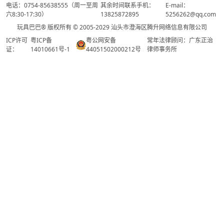
电话：0754-85638555（周一至周
其余时间联系手机：
E-mail：
六8:30-17:30）
13825872895
5256262@qq.com
玩具巴巴® 版权所有 © 2005-2029 汕头市澄海区腾升网络信息有限公司
ICP许可
粤ICP备
粤公网安备
常年法律顾问：广东正治
证：
14010661号-1
44051502000212号
律师事务所