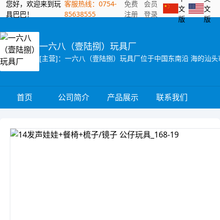
您好，欢迎来到玩
客服热线：0754-
免费
会员
文
文
具巴巴！
85638555
注册
登录
版
版
一六八（壹陆捌）玩具厂
首页
公司简介
产品展示
联系我们