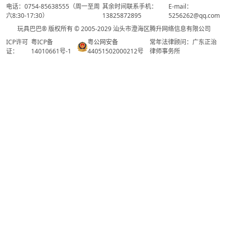
电话：0754-85638555（周一至周
其余时间联系手机：
E-mail：
六8:30-17:30）
13825872895
5256262@qq.com
玩具巴巴® 版权所有 © 2005-2029 汕头市澄海区腾升网络信息有限公司
ICP许可
粤ICP备
粤公网安备
常年法律顾问：广东正治
证：
14010661号-1
44051502000212号
律师事务所