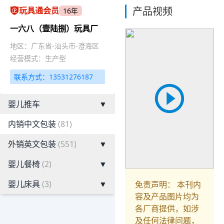
产品视频
玩具通会员
16年
一六八（壹陆捌）玩具厂
地区：广东省-汕头市-澄海区
经营模式：生产型
联系方式：13531276187
婴儿推车
▼
内销中文包装
(81)
外销英文包装
(551)
▼
婴儿餐椅
(2)
▼
婴儿床具
(3)
▼
免责声明： 本刊内
容及产品图片均为
各厂商提供，如涉
及任何法律问题，