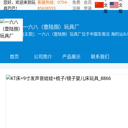
您好，欢迎来到玩
客服热线：0754-
免费
会员
文
文
具巴巴！
85638555
注册
登录
版
版
一六八（壹陆捌）玩具厂
首页
公司简介
产品展示
联系我们