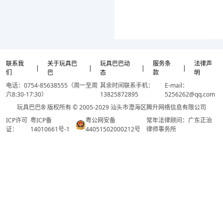
联系我
关于玩具巴
玩具巴巴动
服务条
法律声
|
|
|
|
们
巴
态
款
明
电话：0754-85638555（周一至周
其余时间联系手机：
E-mail：
六8:30-17:30）
13825872895
5256262@qq.com
玩具巴巴® 版权所有 © 2005-2029 汕头市澄海区腾升网络信息有限公司
ICP许可
粤ICP备
粤公网安备
常年法律顾问：广东正治
证：
14010661号-1
44051502000212号
律师事务所