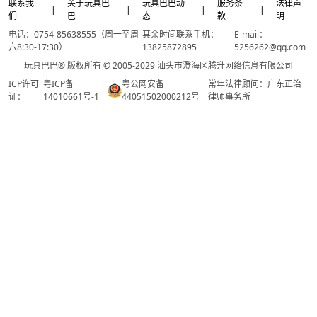
联系我
关于玩具巴
玩具巴巴动
服务条
法律声
|
|
|
|
们
巴
态
款
明
电话：0754-85638555（周一至周
其余时间联系手机：
E-mail：
六8:30-17:30）
13825872895
5256262@qq.com
玩具巴巴® 版权所有 © 2005-2029 汕头市澄海区腾升网络信息有限公司
ICP许可
粤ICP备
粤公网安备
常年法律顾问：广东正治
证：
14010661号-1
44051502000212号
律师事务所