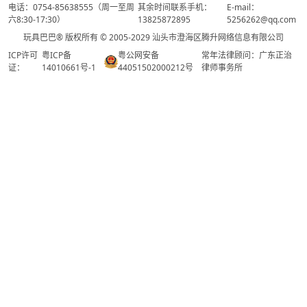
电话：0754-85638555（周一至周
其余时间联系手机：
E-mail：
六8:30-17:30）
13825872895
5256262@qq.com
玩具巴巴® 版权所有 © 2005-2029 汕头市澄海区腾升网络信息有限公司
ICP许可
粤ICP备
粤公网安备
常年法律顾问：广东正治
证：
14010661号-1
44051502000212号
律师事务所