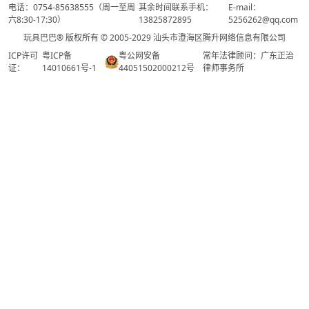
电话：0754-85638555（周一至周
其余时间联系手机：
E-mail：
六8:30-17:30）
13825872895
5256262@qq.com
玩具巴巴® 版权所有 © 2005-2029 汕头市澄海区腾升网络信息有限公司
ICP许可
粤ICP备
粤公网安备
常年法律顾问：广东正治
证：
14010661号-1
44051502000212号
律师事务所