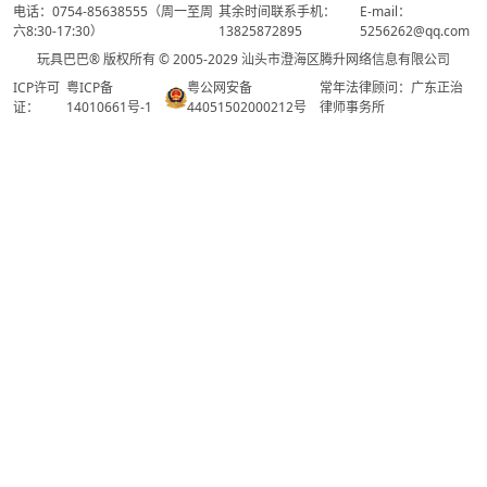
电话：0754-85638555（周一至周
其余时间联系手机：
E-mail：
六8:30-17:30）
13825872895
5256262@qq.com
玩具巴巴® 版权所有 © 2005-2029 汕头市澄海区腾升网络信息有限公司
ICP许可
粤ICP备
粤公网安备
常年法律顾问：广东正治
证：
14010661号-1
44051502000212号
律师事务所