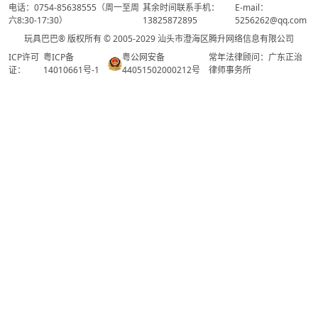
电话：0754-85638555（周一至周
其余时间联系手机：
E-mail：
六8:30-17:30）
13825872895
5256262@qq.com
玩具巴巴® 版权所有 © 2005-2029 汕头市澄海区腾升网络信息有限公司
ICP许可
粤ICP备
粤公网安备
常年法律顾问：广东正治
证：
14010661号-1
44051502000212号
律师事务所