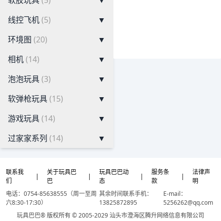
软胶玩具
(5)
▼
线控飞机
(5)
▼
环境图
(20)
▼
相机
(14)
▼
泡泡玩具
(3)
▼
软弹枪玩具
(15)
▼
游戏玩具
(14)
▼
过家家系列
(14)
▼
联系我
关于玩具巴
玩具巴巴动
服务条
法律声
|
|
|
|
们
巴
态
款
明
电话：0754-85638555（周一至周
其余时间联系手机：
E-mail：
六8:30-17:30）
13825872895
5256262@qq.com
玩具巴巴® 版权所有 © 2005-2029 汕头市澄海区腾升网络信息有限公司