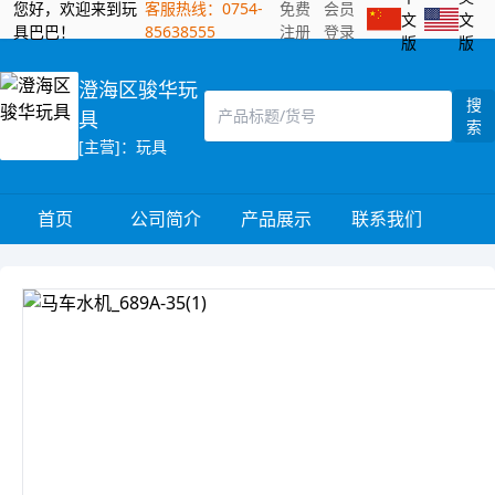
您好，欢迎来到玩
客服热线：0754-
免费
会员
文
文
具巴巴！
85638555
注册
登录
版
版
澄海区骏华玩
搜
具
索
[主营]：玩具
首页
公司简介
产品展示
联系我们