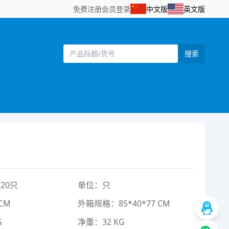
免费注册
会员登录
中文版
英文版
搜索
20只
单位：只
CM
外箱规格：85*40*77 CM
G
净重：32 KG