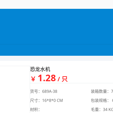
恐龙水机
1.28
￥
/ 只
货号：689A-38
装箱数量：7
尺寸：16*8*0 CM
包装规格： 
材积：
毛重：34 K