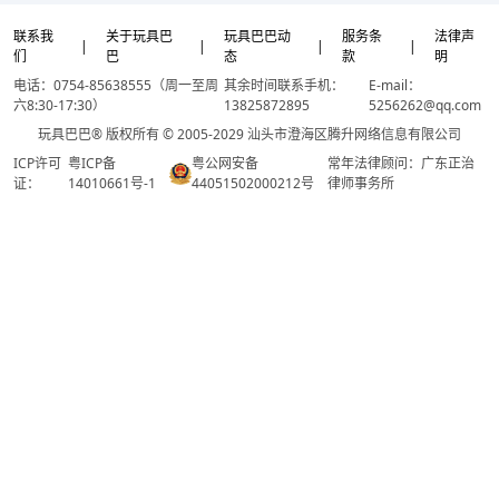
联系我
关于玩具巴
玩具巴巴动
服务条
法律声
|
|
|
|
们
巴
态
款
明
电话：0754-85638555（周一至周
其余时间联系手机：
E-mail：
六8:30-17:30）
13825872895
5256262@qq.com
玩具巴巴® 版权所有 © 2005-2029 汕头市澄海区腾升网络信息有限公司
ICP许可
粤ICP备
粤公网安备
常年法律顾问：广东正治
证：
14010661号-1
44051502000212号
律师事务所