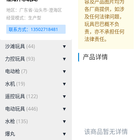
容及产品图片均为
各厂商提供，如涉
地区：广东省-汕头市-澄海区
及任何法律问题，
经营模式：生产型
玩具巴巴概不负
联系方式：13502718481
责，亦不承担任何
法律责任。
沙滩玩具
(44)
▼
产品详情
力控玩具
(93)
▼
电动枪
(7)
▼
水机
(19)
▼
遥控玩具
(122)
▼
电动玩具
(446)
▼
水枪
(135)
▼
该商品暂无详情
爆丸
▼