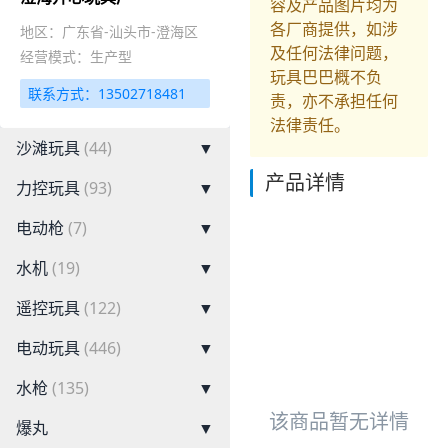
容及产品图片均为
各厂商提供，如涉
地区：广东省-汕头市-澄海区
及任何法律问题，
经营模式：生产型
玩具巴巴概不负
联系方式：13502718481
责，亦不承担任何
法律责任。
沙滩玩具
(44)
▼
产品详情
力控玩具
(93)
▼
电动枪
(7)
▼
水机
(19)
▼
遥控玩具
(122)
▼
电动玩具
(446)
▼
水枪
(135)
▼
该商品暂无详情
爆丸
▼