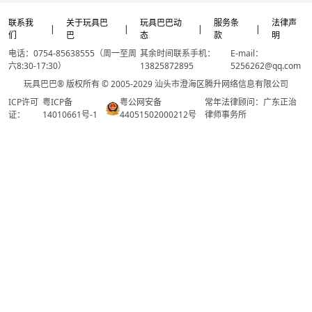
联系我
关于玩具巴
玩具巴巴动
服务条
法律声
|
|
|
|
们
巴
态
款
明
电话：0754-85638555（周一至周
其余时间联系手机：
E-mail：
六8:30-17:30）
13825872895
5256262@qq.com
玩具巴巴® 版权所有 © 2005-2029 汕头市澄海区腾升网络信息有限公司
ICP许可
粤ICP备
粤公网安备
常年法律顾问：广东正治
证：
14010661号-1
44051502000212号
律师事务所