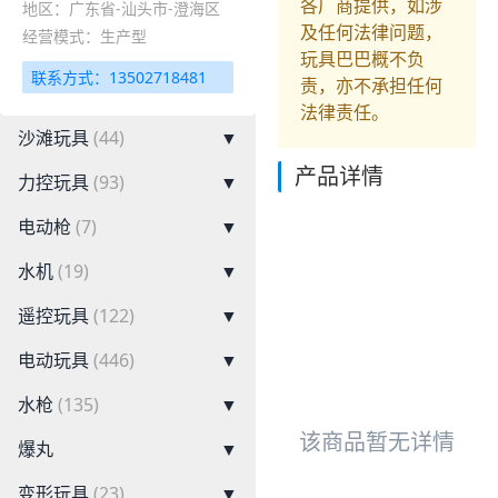
各厂商提供，如涉
地区：广东省-汕头市-澄海区
及任何法律问题，
经营模式：生产型
玩具巴巴概不负
联系方式：13502718481
责，亦不承担任何
法律责任。
沙滩玩具
(44)
▼
产品详情
力控玩具
(93)
▼
电动枪
(7)
▼
水机
(19)
▼
遥控玩具
(122)
▼
电动玩具
(446)
▼
水枪
(135)
▼
该商品暂无详情
爆丸
▼
变形玩具
(23)
▼