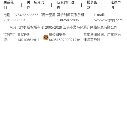
联系我
关于玩具巴
玩具巴巴动
服务条
法律声
|
|
|
|
们
巴
态
款
明
电话：0754-85638555（周一至周
其余时间联系手机：
E-mail：
六8:30-17:30）
13825872895
5256262@qq.com
玩具巴巴® 版权所有 © 2005-2029 汕头市澄海区腾升网络信息有限公司
ICP许可
粤ICP备
粤公网安备
常年法律顾问：广东正治
证：
14010661号-1
44051502000212号
律师事务所