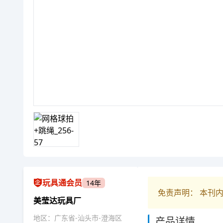
玩具通会员
14年
免责声明： 本刊
美莹达玩具厂
地区：广东省-汕头市-澄海区
产品详情