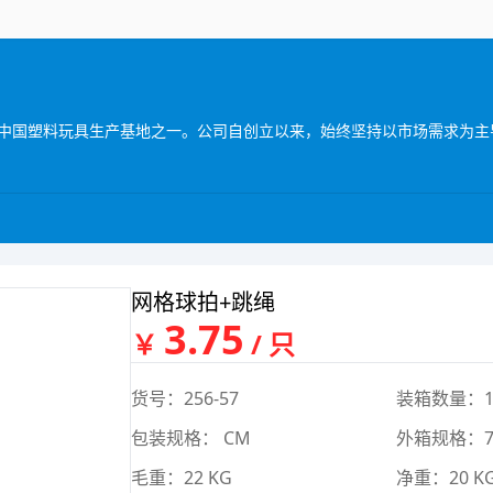
网格球拍+跳绳
3.75
￥
/ 只
货号：256-57
装箱数量：1
包装规格： CM
外箱规格：71
毛重：22 KG
净重：20 K