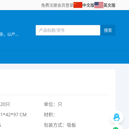
免费注册
会员登录
中文版
英文版
搜索
[主营]：美莹达玩具厂位于广东省汕头市澄海区——中国塑料玩具生产基地之一。公司自创立以来，始终坚持以市场需求为主导，以产品质量为企业生命，研发创新以科技含量较高的产品为目标，以设计独特，功能齐全的产品特色，参与市场竞争。同时，公司还拥有一批熟悉玩具产品贸易业务、精通外贸英语的高素质业务人员，配备有电脑网络等现代化办公设施，为贸易全过程提供了优质高效的服务，受到了各地贸易伙伴的高度评价。公司一贯奉行“质量第一，诚信立业”的经营理念，确保产品符合相关的质量标准和客户要求。深受广大客户的信赖和欢迎。公司业务正蒸蒸日上。 公司本着“勇于开拓，不断创新，诚信务实，客户至上，质量第一，追求卓著”的企业理念，严格控制产品质量，不断改进创新，确保产品符合相关质量标准和客户要求，凭借自身优势及准确的市场定位，使产品更具吸引力和趣味性，倍受客户好评。以诚为本、平等合作的经营宗旨，深受各商家，消费者的信任及赞誉。“创造、技术、品质”是本公司面向21世纪的口号。 展望未来，我们正以饱满的热情，昂扬的姿态，积极致力玩具新产品的开发，全面提高企业管理层次，把公司建设成为规模化的现代化科技企业。 美莹达玩具厂欢迎海内外客商到我网站浏览、查询、订购;欢迎到公司展厅直接选购!“让客户得到满意的产品”， 竭诚希望与各海内外客户建立长期友好的合作。互惠互利，携手共创辉煌明天!
20只
单位：只
*42*97 CM
材积：
G
包装方式：吸板