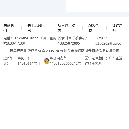
联系我
关于玩具巴
玩具巴巴动
服务条
法律声
|
|
|
|
们
巴
态
款
明
电话：0754-85638555（周一至周
其余时间联系手机：
E-mail：
六8:30-17:30）
13825872895
5256262@qq.com
玩具巴巴® 版权所有 © 2005-2029 汕头市澄海区腾升网络信息有限公司
ICP许可
粤ICP备
粤公网安备
常年法律顾问：广东正治
证：
14010661号-1
44051502000212号
律师事务所